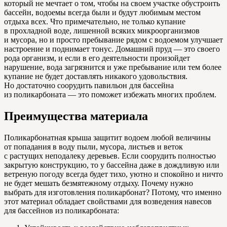
который не мечтает о том, чтобы на своем участке обустроить
бассейн, водоемы всегда были и будут любимым местом
отдыха всех. Что примечательно, не только купание
в прохладной воде, лишенной всяких микроорганизмов
и мусора, но и просто пребывание рядом с водоемом улучшает
настроение и поднимает тонус. Домашний пруд — это своего
рода организм, и если в его деятельности произойдет
нарушение, вода загрязнится и уже пребывание или тем более
купание не будет доставлять никакого удовольствия.
Но достаточно соорудить павильон для бассейна
из поликарбоната — это поможет избежать многих проблем.
Преимущества материала
Поликарбонатная крыша защитит водоем любой величины
от попадания в воду пыли, мусора, листьев и веток
с растущих неподалеку деревьев. Если соорудить полностью
закрытую конструкцию, то у бассейна даже в дождливую или
ветреную погоду всегда будет тихо, уютно и спокойно и ничто
не будет мешать безмятежному отдыху. Почему нужно
выбрать для изготовления поликарбонат? Потому, что именно
этот материал обладает свойствами для возведения навесов
для бассейнов из поликарбоната: