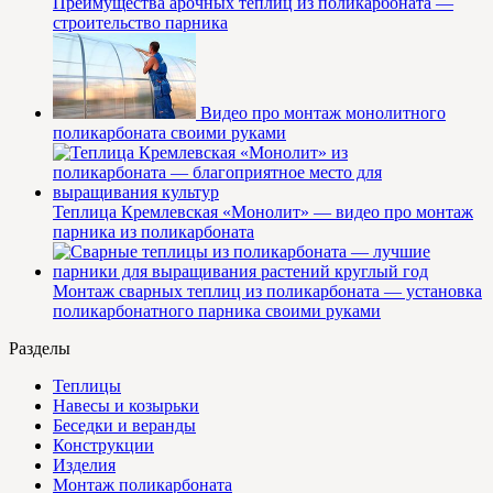
Преимущества арочных теплиц из поликарбоната —
строительство парника
Видео про монтаж монолитного
поликарбоната своими руками
Теплица Кремлевская «Монолит» — видео про монтаж
парника из поликарбоната
Монтаж сварных теплиц из поликарбоната — установка
поликарбонатного парника своими руками
Разделы
Теплицы
Навесы и козырьки
Беседки и веранды
Конструкции
Изделия
Монтаж поликарбоната