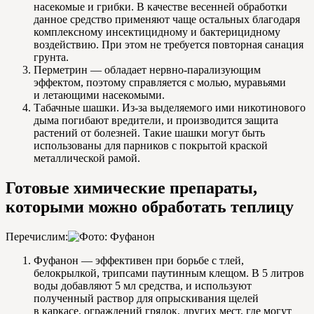
насекомые и грибки. В качестве весенней обработки
данное средство применяют чаще остальных благодаря
комплексному инсектицидному и бактерицидному
воздействию. При этом не требуется повторная санация
грунта.
Перметрин — обладает нервно-парализующим
эффектом, поэтому справляется с молью, муравьями
и летающими насекомыми.
Табачные шашки. Из-за выделяемого ими никотинового
дыма погибают вредители, и производится защита
растений от болезней. Такие шашки могут быть
использованы для парников с покрытой краской
металлической рамой.
Готовые химические препараты,
которыми можно обработать теплицу
Перечислим:
Фуфанон — эффективен при борьбе с тлей,
белокрылкой, трипсами паутинным клещом. В 5 литров
воды добавляют 5 мл средства, и используют
полученный раствор для опрыскивания щелей
в каркасе, ограждений грядок, других мест, где могут