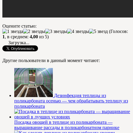
Оцените статью:
(Голосов:
1
, в среднем:
4,00
из 5)
Загрузка...
Другие пользователи в данный момент читают:
Дезинфекция теплицы из
поликарбоната осенью — чем обрабатывать теплицу из
поликарбоната
Посадка овощей в теплице из поликарбоната —
выращивание рассады в поликарбонатном парнике