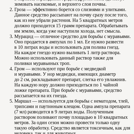
зимовать насекомые, и верхнего слоя почвы.
Гроза — эффективно борется со слизнями и улитками.
Данное средство рассыпают на почву сразу после того,
как из нее убрали растения. На 5 квадратных метров
должно приходится 15 грамм препарата. Обрабатывать
им землю, когда уже наступили холода, нет смысла.
Мурацид — отличное средство для борьбы с муравьями.
Оно продается в ампулах по 1 мл. Ее нужно развести
в 10 литрах воды и использовать для полива гнезд.
На каждое гнездо нужно выливать 1 литр раствора.
Можно использовать данный раствор также для
поливки муравьиных троп.
Гром — используют при борьбе с медведкой
и муравьями. У нор медведки, имеющих диаметр
до 2 см, раскладывают препарат, слегка его увлажнив.
На каждую нору должно приходиться по 1 чайной
ложке препарата. При борьбе с муравьями, средство
рассыпается на их гнезда.
Маршал — используется для борьбы с нематодом, тлей,
трипсами и паутинным клещом. Одна ампула препарата
(7 мл) разводится в 9 литрах воды. Полученным
раствором поливают почву площадью в 10 квадратных
метров. За один сезон можно провести только одну
такую обработку. Средство является токсичным, как для
человека, так и для животных.