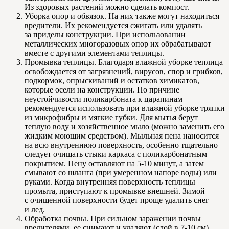
Из здоровых растений можно сделать компост.
Уборка опор и обвязок. На них также могут находиться
вредители. Их рекомендуется сжигать или удалять
за приделы конструкции. При использовании
металлических многоразовых опор их обрабатывают
вместе с другими элементами теплицы.
Промывка теплицы. Благодаря влажной уборке теплица
освобождается от загрязнений, вирусов, спор и грибков,
подкормок, опрыскиваний и остатков химикатов,
которые осели на конструкции. По причине
неустойчивости поликарбоната к царапинам
рекомендуется использовать при влажной уборке тряпки
из микрофибры и мягкие губки. Для мытья берут
теплую воду и хозяйственное мыло (можно заменить его
жидким моющим средством). Мыльная пена наносится
на всю внутреннюю поверхность, особенно тщательно
следует очищать стыки каркаса с поликарбонатным
покрытием. Пену оставляют на 5-10 минут, а затем
смывают со шланга (при умеренном напоре воды) или
руками. Когда внутренняя поверхность теплицы
промыта, приступают к промывке внешней. Зимой
с очищенной поверхности будет проще удалить снег
и лед.
Обработка почвы. При сильном заражении почвы
вредителями, ее снимают и удаляют (слой в 7-10 см).