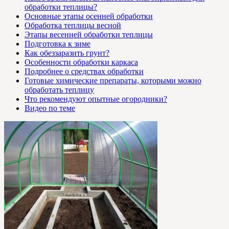
обработки теплицы?
Основные этапы осенней обработки
Обработка теплицы весной
Этапы весенней обработки теплицы
Подготовка к зиме
Как обеззаразить грунт?
Особенности обработки каркаса
Подробнее о средствах обработки
Готовые химические препараты, которыми можно
обработать теплицу
Что рекомендуют опытные огородники?
Видео по теме