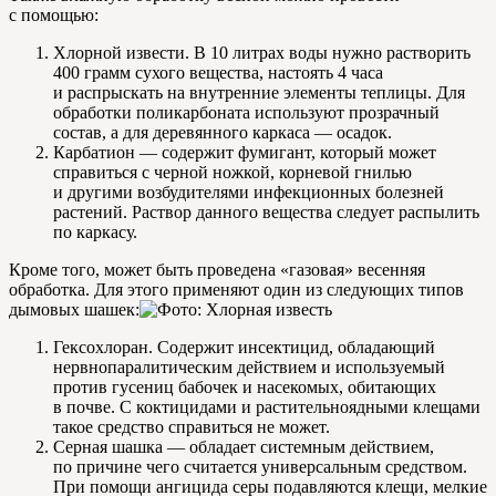
с помощью:
Хлорной извести. В 10 литрах воды нужно растворить
400 грамм сухого вещества, настоять 4 часа
и распрыскать на внутренние элементы теплицы. Для
обработки поликарбоната используют прозрачный
состав, а для деревянного каркаса — осадок.
Карбатион — содержит фумигант, который может
справиться с черной ножкой, корневой гнилью
и другими возбудителями инфекционных болезней
растений. Раствор данного вещества следует распылить
по каркасу.
Кроме того, может быть проведена «газовая» весенняя
обработка. Для этого применяют один из следующих типов
дымовых шашек:
Гексохлоран. Содержит инсектицид, обладающий
нервнопаралитическим действием и используемый
против гусениц бабочек и насекомых, обитающих
в почве. С коктицидами и растительноядными клещами
такое средство справиться не может.
Серная шашка — обладает системным действием,
по причине чего считается универсальным средством.
При помощи ангицида серы подавляются клещи, мелкие