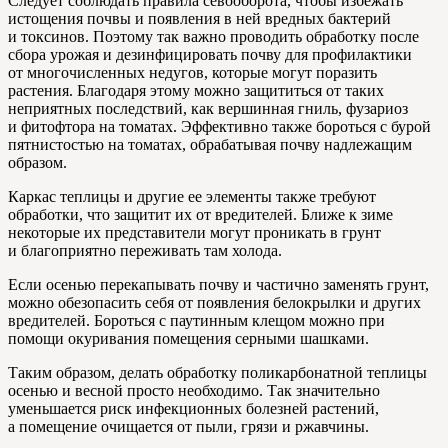
Следует соблюдать правила севооборота, чтобы избежать
истощения почвы и появления в ней вредных бактерий
и токсинов. Поэтому так важно проводить обработку после
сбора урожая и дезинфицировать почву для профилактики
от многочисленных недугов, которые могут поразить
растения. Благодаря этому можно защититься от таких
неприятных последствий, как вершинная гниль, фузариоз
и фитофтора на томатах. Эффективно также бороться с бурой
пятнистостью на томатах, обрабатывая почву надлежащим
образом.
Каркас теплицы и другие ее элементы также требуют
обработки, что защитит их от вредителей. Ближе к зиме
некоторые их представители могут проникать в грунт
и благоприятно переживать там холода.
Если осенью перекапывать почву и частично заменять грунт,
можно обезопасить себя от появления белокрылки и других
вредителей. Бороться с паутинным клещом можно при
помощи окуривания помещения серными шашками.
Таким образом, делать обработку поликарбонатной теплицы
осенью и весной просто необходимо. Так значительно
уменьшается риск инфекционных болезней растений,
а помещение очищается от пыли, грязи и ржавчины.