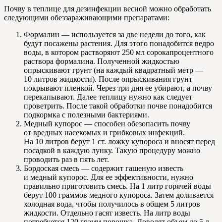
Почву в теплице для дезинфекции весной можно обработать
следующими обеззараживающими препаратами:
Формалин — используется за две недели до того, как
будут посажены растения. Для этого понадобится ведро
воды, в котором растворяют 250 мл сорокапроцентного
раствора формалина. Полученной жидкостью
опрыскивают грунт (на каждый квадратный метр —
10 литров жидкости). После опрыскивания грунт
покрывают пленкой. Через три дня ее убирают, а почву
перекапывают. Далее теплицу нужно как следует
проветрить. После такой обработки почве понадобится
подкормка с полезными бактериями.
Медный купорос — способен обезопасить почву
от вредных насекомых и грибковых инфекций.
На 10 литров берут 1 ст. ложку купороса и вносят перед
посадкой в каждую лунку. Такую процедуру можно
проводить раз в пять лет.
Бордоская смесь — содержит гашеную известь
и медный купорос. Для ее эффективности, нужно
правильно приготовить смесь. На 1 литр горячей воды
берут 100 граммов медного купороса. Затем доливается
холодная вода, чтобы получилось в общем 5 литров
жидкости. Отдельно гасят известь. На литр воды
потребуется 120 грамм порошка. Доводят объем до 5 л.