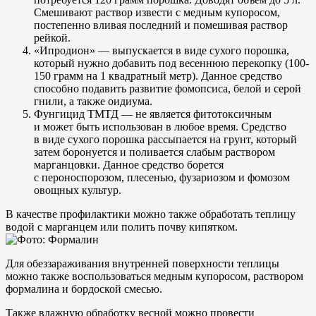
Смешивают раствор извести с медным купоросом,
постепенно вливая последний и помешивая раствор
рейкой.
«Ипродион» — выпускается в виде сухого порошка,
который нужно добавить под весеннюю перекопку (100-
150 грамм на 1 квадратный метр). Данное средство
способно подавить развитие фомопсиса, белой и серой
гнили, а также оидиума.
Фунгицид ТМТД — не является фитотоксичным
и может быть использован в любое время. Средство
в виде сухого порошка рассыпается на грунт, который
затем боронуется и поливается слабым раствором
марганцовки. Данное средство борется
с пероноспорозом, плесенью, фузариозом и фомозом
овощных культур.
В качестве профилактики можно также обработать теплицу
водой с марганцем или полить почву кипятком.
Для обеззараживания внутренней поверхности теплицы
можно также воспользоваться медным купоросом, раствором
формалина и бордоской смесью.
Также влажную обработку весной можно провести