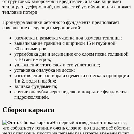
от грунтовых заморозков и вредителей, а также защищает
теплицу от деформаций, повышает её устойчивость и снижает
тепловые потери.
Процедура заливки бетонного фундамента предполагает
совершение следующих мероприятий:
расчистка и разметка участка под размеры теплицы;
выкапывание траншеи с шириной 15 и глубиной
30 сантиметров;
утрамбовка дна и засыпание его слоем песка толщиной
в 10 сантиметров;
увлажнение этого слоя и его уплотнение;
установка опалубка из досок;
изготовление раствора из цемента и песка в пропорции
1 к 2, воды и щебня;
заливка фундамента;
снятие опалубка через неделю и покрытие фундамента
гидроизоляцией.
Сборка каркаса
На первый взгляд может показаться,
что собрать эту теплицу очень сложно, но на деле всё обстоит
не так пугающе, просто на первый раз затраты времени будут