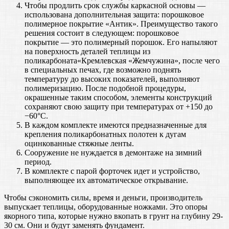
Чтобы продлить срок службы каркасной основы —
использована дополнительная защита: порошковое
полимерное покрытие «Антик». Преимущество такого
решения состоит в следующем: порошковое
покрытие — это полимерный порошок. Его напыляют
на поверхность деталей теплицы из
поликарбоната«Кремлевская «Жемчужина», после чего
в специальных печах, где возможно поднять
температуру до высоких показателей, выполняют
полимеризацию. После подобной процедуры,
окрашенные таким способом, элементы конструкций
сохраняют свою защиту при температурах от +150 до
−60°С.
В каждом комплекте имеются предназначенные для
крепления поликарбонатных полотен к дугам
оцинкованные стяжные ленты.
Сооружение не нуждается в демонтаже на зимний
период.
В комплекте с парой форточек идет и устройство,
выполняющее их автоматическое открывание.
Чтобы сэкономить силы, время и деньги, производитель
выпускает теплицы, оборудованные ножками. Это опоры
якорного типа, которые нужно вкопать в грунт на глубину 29-
30 см. Они и будут заменять фундамент.