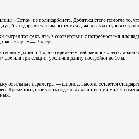
лицы «Сотка» из поликарбоната. Добиться этого помогло то, что
диус, благодаря всем этим решениям даже в самых суровых усло
и сыграл тот факт, что, в соответствии с потребностями площа
 шаг которых — 2 метра.
теплицу длиной 4 м, а со временем, набравшись опыта, можно б
» две или три секции, увеличив длину постройки до 10 м.
льку остальные параметры — ширина, высота, остаются стандарт
лей. Кроме того, стоимость подобных конструкций может изменя
нных.