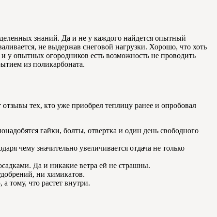
еделенных знаний. Да и не у каждого найдется опытный
аливается, не выдержав снеговой нагрузки. Хорошо, что хоть
й, и у опытных огородников есть возможность не проводить
рытием из поликарбоната.
т отзывы тех, кто уже приобрел теплицу ранее и опробовал
понадобятся гайки, болты, отвертка и один день свободного
одаря чему значительно увеличивается отдача не только
садками. Да и никакие ветра ей не страшны.
удобрений, ни химикатов.
а тому, что растет внутри.