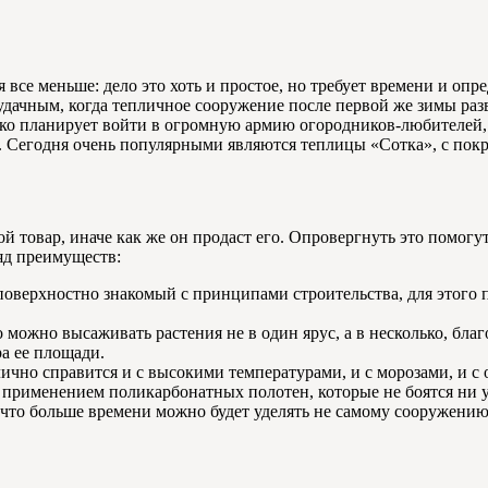
се меньше: дело это хоть и простое, но требует времени и опр
дачным, когда тепличное сооружение после первой же зимы разв
 только планирует войти в огромную армию огородников-любителе
. Сегодня очень популярными являются теплицы «Сотка», с пок
й товар, иначе как же он продаст его. Опровергнуть это помогу
ряд преимуществ:
 поверхностно знакомый с принципами строительства, для этого 
можно высаживать растения не в один ярус, а в несколько, благ
а ее площади.
чно справится и с высокими температурами, и с морозами, и с о
 применением поликарбонатных полотен, которые не боятся ни 
 что больше времени можно будет уделять не самому сооружению, 