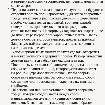
наличие некоторых неровностей, не превышающих пяти
сантиметров.
Перед началом монтажа каркаса следует торцы будущего
строения оббить поликарбонатом. Для этого собранные
торцы, на которых расположен дверной и форточный
проём, укладываются на ровной, горизонтальной
поверхности, при этом окошко и дверь должны
открываться вверх. На торцы укладываются вырезанные
до нужных размеров поликарбонатные плиты. Вверх
должна смотреть сторона листов, покрытая плёнкой.
Защитную плёнку следует снять, а листы закрепить
на торцах саморезами.
В поликарбонатных плитах следует сделать отверстия
в местах оконного и дверного проёма. Размер отверстий
должен равняться габаритам окошка и двери.
После того, как стали собранными торцы, начинается
сборка основания парника, которое устанавливается
на ровной, утрамбованной почве. Чтобы собрать
основание парника следует соединить между собой
составные части основания и скрепить их винтами
с гайками.
На основании парника устанавливаются собранные
торцы, которые соединяются между собой
направляющими дугами и крепятся к основанию
винтами. Затягивая винты, следует таким образом,