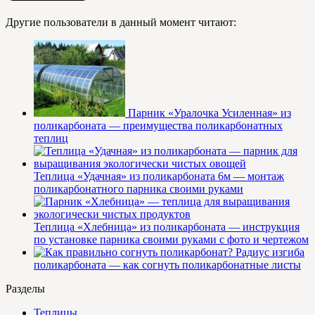
Другие пользователи в данный момент читают:
Парник «Уралочка Усиленная» из
поликарбоната — преимущества поликарбонатных
теплиц
Теплица «Удачная» из поликарбоната 6м — монтаж
поликарбонатного парника своими руками
Теплица «Хлебница» из поликарбоната — инструкция
по установке парника своими руками с фото и чертежом
Радиус изгиба
поликарбоната — как согнуть поликарбонатные листы
Разделы
Теплицы