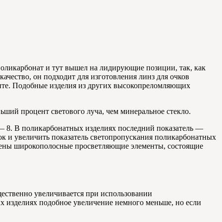
оликарбонат и тут вышел на лидирующие позиции, так, как
ачество, он подходит для изготовления линз для очков
нте. Подобные изделия из других высокопреломляющих
ьший процент светового луча, чем минеральное стекло.
 — 8. В поликарбонатных изделиях последний показатель —
ток и увеличить показатель светопропускания поликарбонатных
едены широкополосные просветляющие элементы, состоящие
щественно увеличивается при использовании
х изделиях подобное увеличение немного меньше, но если