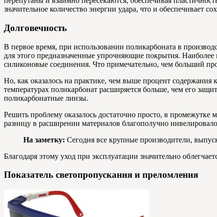
перепутаны и взаимно пересекаются, обеспечивая пластичност
значительное количество энергии удара, что и обеспечивает со
Долговечность
В первое время, при использовании поликарбоната в производс
для этого предназначенные упрочняющие покрытия. Наиболее 
силиконовые соединения. Что примечательно, чем больший про
Но, как оказалось на практике, чем выше процент содержания
температурах поликарбонат расширяется больше, чем его защитн
поликарбонатные линзы.
Решить проблему оказалось достаточно просто, в промежутке
разницу в расширении материалов благополучно нивелировало
На заметку:
Сегодня все крупные производители, выпус
Благодаря этому уход при эксплуатации значительно облегча
Показатель светопропускания и преломления