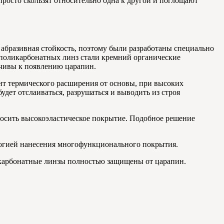
просто скользят относительно одна к другой и поглощают
 абразивная стойкость, поэтому были разработаны специально
поликарбонатных линз стали кремний органические
йчивы к появлению царапин.
ент термического расширения от основы, при высоких
удет отслаиваться, разрушаться и выводить из строя
осить высокоэластическое покрытие. Подобное решение
огией нанесения многофункционального покрытия.
ликарбонатные линзы полностью защищены от царапин.