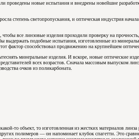
ыли проведены новые испытания и внедрены новейшие разработки
росла степень светопропускания, и оптическая индустрия начал
 чтобы все линзовые изделия проходили проверку на прочность
обы выдержать подобные испытания, изготовленные из минераль
этот фактор способствовал продвижению на крупнейшем оптиче
теснять минеральные изделия. И вскоре, новые оптические изд
едставителей всех возрастов. Сначала массовым выпуском линз 
зводства очков из поликарбоната.
какой-то объект, то изготовленная из жестких материалов линза р
т других полимеров — он напоминает клубок спагетти. Это срав