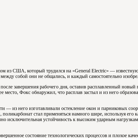
ом из США, который трудился на «General Electric» — известн
между собой они не общались, и каждый самостоятельно изобре
 после завершения рабочего дня, оставив расплавленный новый
 место, Фокс обнаружил, что расплав застыл и из него образов
и — из него изготавливали остекление окон и парниковых соор
поликарбонат стал применяться намного шире, используя его ка
о исключительная устойчивость к высоким ударным нагрузкам и
овершенное состояние технологических процессов и плохое кач