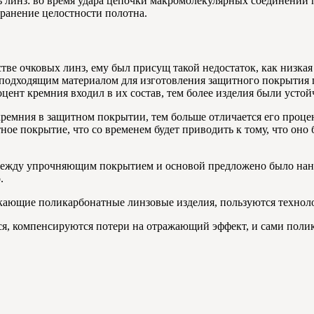
ь линз: во время удара цепочки макромолекулярных соединений 
хранение целостности полотна.
тве очковых линз, ему был присущ такой недостаток, как низкая
подходящим материалом для изготовления защитного покрытия 
цент кремния входил в их состав, тем более изделия были усто
 кремния в защитном покрытии, тем больше отличается его проц
ое покрытие, что со временем будет приводить к тому, что оно б
 между упрочняющим покрытием и основой предложено было нан
.
кающие поликарбонатные линзовые изделия, пользуются технол
ется, компенсируются потери на отражающий эффект, и сами по