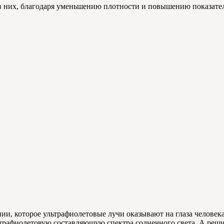
 в них, благодаря уменьшению плотности и повышению показател
ии, которое ультрафиолетовые лучи оказывают на глаза человек
ьтрафиолетовую составляющую спектра солнечного света. А реши