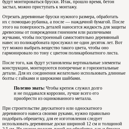
будут монтироваться бруски. Итак, прошло время, бетон
застыл, можно приступать к монтажу.
Отрезать деревянные бруски нужного размера, обработать
их с помощью рубанка, а после — наждачной бумагой. После
этого на поверхность деталей наносится жидкость для защиты
древесины от повреждения гниением или различными
жучками, чтобы построенный самостоятельно деревянный
навес из поликарбоната прослужил не один десяток лет. Вот
тут можно выбрать вещество такого цвета, чтобы оно
гармонировало по тону с цветом поликарбонатного листа.
После того, как будут установлены вертикальные элементы
конструкции, монтируются поперечные и горизонтальные
детали. Для их соединения желательно использовать длинные
болты с гайками и широкими шайбами.
Полезно знать:
Чтобы крепеж служил долго
и не поддавался коррозии, лучше всего его
приобрести из оцинкованного металла.
При строительстве двускатного или односкатного
деревянного навеса своими руками, нужно правильно
подобрать обрешетку, для ее изготовления следует
использовать деревянные доски шириной 12 см и толщиной
2,5 см. Их нужно поддать такой же обработке, как и бруски.