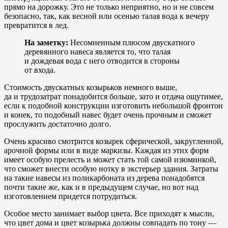
прямо на дорожку. Это не только неприятно, но и не совсем
безопасно, так, как весной или осенью талая вода к вечеру
превратится в лед.
На заметку:
Несомненным плюсом двускатного
деревянного навеса является то, что талая
и дождевая вода с него отводится в стороны
от входа.
Стоимость двускатных козырьков немного выше,
да и трудозатрат понадобится больше, зато и отдача ощутимее,
если к подобной конструкции изготовить небольшой фронтон
и конек, то подобный навес будет очень прочным и сможет
прослужить достаточно долго.
Очень красиво смотрится козырек сферической, закругленной,
арочной формы или в виде маркизы. Каждая из этих форм
имеет особую прелесть и может стать той самой изюминкой,
что сможет внести особую нотку в экстерьер здания. Затраты
на такие навесы из поликарбоната из дерева понадобятся
почти такие же, как и в предыдущем случае, но вот над
изготовлением придется потрудиться.
Особое место занимает выбор цвета. Все приходят к мысли,
что цвет дома и цвет козырька должны совпадать по тону —