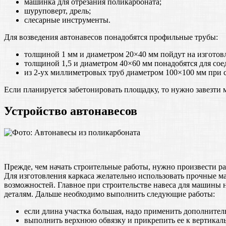
машинка для отрезания поликарбоната;
шуруповерт, дрель;
слесарные инструменты.
Для возведения автонавесов понадобятся профильные трубы:
толщиной 1 мм и диаметром 20×40 мм пойдут на изготов
толщиной 1,5 и диаметром 40×60 мм понадобятся для сое
из 2-ух миллиметровых труб диаметром 100×100 мм при с
Если планируется забетонировать площадку, то нужно завезти 
Устройство автонавесов
Прежде, чем начать строительные работы, нужно произвести ра
Для изготовления каркаса желательно использовать прочные м
возможностей. Главное при строительстве навеса для машины
деталям. Дальше необходимо выполнить следующие работы:
если длина участка большая, надо применить дополнител
выполнить верхнюю обвязку и прикрепить ее к вертикал