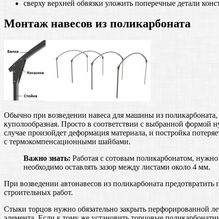
сверху верхней обвязки уложить поперечные детали конс
Монтаж навесов из поликарбоната
Обычно при возведении навеса для машины из поликарбоната, 
куполообразная. Просто в соответствии с выбранной формой 
случае произойдет деформация материала, и постройка потеря
с термокомпенсационными шайбами.
Важно знать:
Работая с сотовым поликарбонатом, нужно 
необходимо оставлять зазор между листами около 4 мм.
При возведении автонавесов из поликарбоната предотвратить 
строительных работ.
Стыки торцов нужно обязательно закрыть перфорированной ле
элемента. Если к тому же установить торцовые поликарбонатн