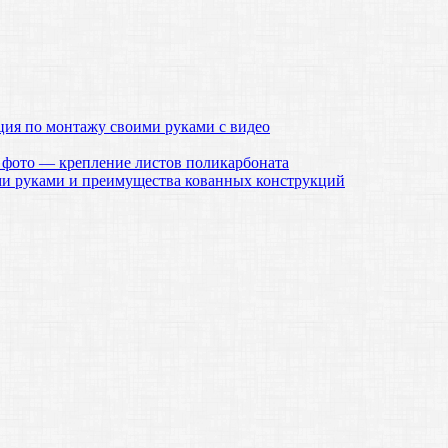
ция по монтажу своими руками с видео
 фото — крепление листов поликарбоната
ми руками и преимущества кованных конструкций