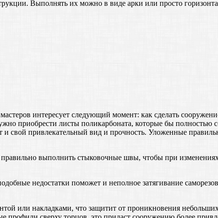
трукции. Выполнять их можно в виде арки или просто горизонта
мастеров интересует следующий момент: как сделать сооружени
нужно приобрести листы поликарбоната, которые бы полностью 
ет и свой привлекательный вид и прочность. Уложенные правил
правильно выполнить стыковочные швы, чтобы при изменениях т
подобные недостатки поможет и неполное затягивание саморезов
нтой или накладками, что защитит от проникновения небольших
ые профили сверху торцов, это придаст сооружению более привл