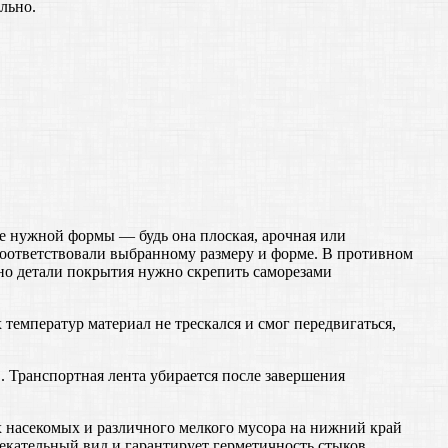
льно.
е нужной формы — будь она плоская, арочная или
соответствовали выбранному размеру и форме. В противном
ьно детали покрытия нужно скрепить саморезами
емператур материал не трескался и смог передвигаться,
. Транспортная лента убирается после завершения
 насекомых и различного мелкого мусора на нижний край
екательный вид и гарантирует герметичность стыков.