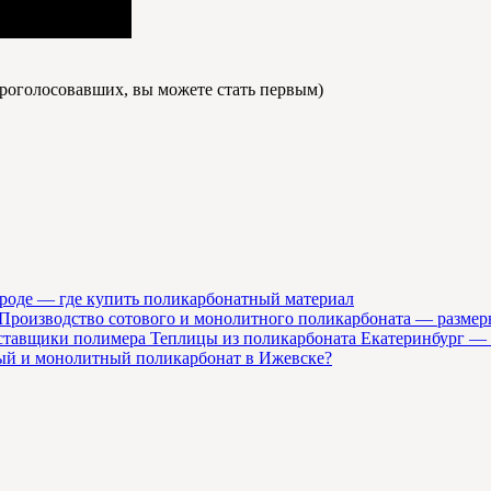
роголосовавших, вы можете стать первым)
роде — где купить поликарбонатный материал
Производство сотового и монолитного поликарбоната — размер
Теплицы из поликарбоната Екатеринбург —
вый и монолитный поликарбонат в Ижевске?