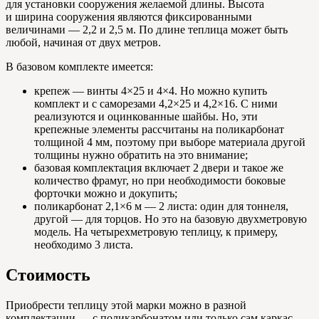
для установки сооружения желаемой длины. Высота
и ширина сооружения являются фиксированными
величинами — 2,2 и 2,5 м. По длине теплица может быть
любой, начиная от двух метров.
В базовом комплекте имеется:
крепеж — винты 4×25 и 4×4. Но можно купить
комплект и с саморезами 4,2×25 и 4,2×16. С ними
реализуются и оцинкованные шайбы. Но, эти
крепежные элементы рассчитаны на поликарбонат
толщиной 4 мм, поэтому при выборе материала другой
толщины нужно обратить на это внимание;
базовая комплектация включает 2 двери и такое же
количество фрамуг, но при необходимости боковые
форточки можно и докупить;
поликарбонат 2,1×6 м — 2 листа: один для тоннеля,
другой — для торцов. Но это на базовую двухметровую
модель. На четырехметровую теплицу, к примеру,
необходимо 3 листа.
Стоимость
Приобрести теплицу этой марки можно в разной
комплектации — с поликарбонатом или только сам каркас.