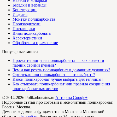
Навесы и козырьки
Беседки и веранды
Конструкции
Изделия
Монтаж поликарбоната
Производители
Поставщики
Виды поликарбоната
Характеристики
Обработка и применение
Популярные записи
Проект теплицы из поликарбоната — как возвести
парник своими руками?
Чем и как резать поликарбонат в домашних условиях?
Оргстекло или поликарбонат — что выбрать?
Какой поликарбонат лучше выбрать для теплицы?
Как стыковать поликарбонат или правила соединения
поликарбонатных листов
© 2014-2026 Polikarbonatus.ru
Автор на Google+
Подробные статьи про сотовый и монолитный поликарбонат.
Россия, Москва.
Демонтаж домов и фундаментов в Москве и Московской
области -
demonti.ru
. Демонтаж за 24 часа под ключ,