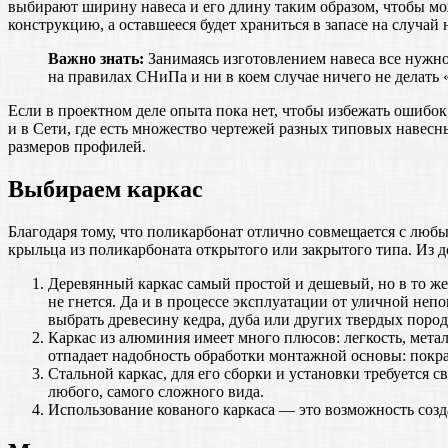
выбирают ширину навеса и его длину таким образом, чтобы мо
конструкцию, а оставшееся будет храниться в запасе на случай
Важно знать:
Занимаясь изготовлением навеса все нужно
на правилах СНиПа и ни в коем случае ничего не делать «
Если в проектном деле опыта пока нет, чтобы избежать ошибок
и в Сети, где есть множество чертежей разных типовых навес
размеров профилей.
Выбираем каркас
Благодаря тому, что поликарбонат отлично совмещается с любы
крыльца из поликарбоната открытого или закрытого типа. Из 
Деревянный каркас самый простой и дешевый, но в то же 
не гнется. Да и в процессе эксплуатации от уличной неп
выбрать древесину кедра, дуба или других твердых пород
Каркас из алюминия имеет много плюсов: легкость, метал
отпадает надобность обработки монтажной основы: покра
Стальной каркас, для его сборки и установки требуется
любого, самого сложного вида.
Использование кованого каркаса — это возможность созд