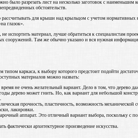
жно было разрезать лист на несколько заготовок с наименьшим к
 непредвиденных обстоятельств.
 рассчитывать для крыши над крыльцом с учетом нормативных н
на глазок».
, не испортить материал, лучше обратиться к специалистам прое
ных сооружений. Там же обычно указано и вся нужная информация
м типом каркаса, к выбору которого предстоит подойти достаточ
доступных материалов можно назвать:
время не очень желательный вариант. Дело в том, что дерево да
огоды дерево может гнить. Но, как вариант для небольшой конст
.
лическая прочность, пластичность, возможность механической с
ски, лакировки.
 сварочный аппарат. Это отличный вариант выбора, поскольку с
ать фактически архитектурное произведение искусства.