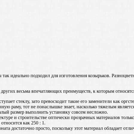
ы так идеально подходил для изготовления козырьков. Разноцве
 других весьма впечатляющих преимуществ, к которым относятс
пает стеклу, зато превосходит такие его заменители как оргсте
нную раму, тот не понаслышке знает, насколько тяжелым являетс
малый размер выполнить установку совсем несложно.
ектуре и строительстве оптически прозрачных материалов только
тносится как 250 : 1.
боната достаточно просто, поскольку этот материал обладает от