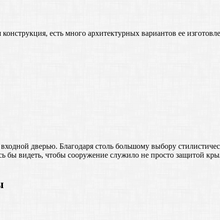
ая конструкция, есть много архитектурных вариантов ее изготов
д входной дверью. Благодаря столь большому выбору стилистиче
лось бы видеть, чтобы сооружение служило не просто защитой к
ы