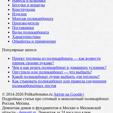
Навесы и козырьки
Беседки и веранды
Конструкции
Изделия
Монтаж поликарбоната
Производители
Поставщики
Виды поликарбоната
Характеристики
Обработка и применение
Популярные записи
Проект теплицы из поликарбоната — как возвести
парник своими руками?
Чем и как резать поликарбонат в домашних условиях?
Оргстекло или поликарбонат — что выбрать?
Какой поликарбонат лучше выбрать для теплицы?
Как стыковать поликарбонат или правила соединения
поликарбонатных листов
© 2014-2026 Polikarbonatus.ru
Автор на Google+
Подробные статьи про сотовый и монолитный поликарбонат.
Россия, Москва.
Демонтаж домов и фундаментов в Москве и Московской
области -
demonti.ru
. Демонтаж за 24 часа под ключ,